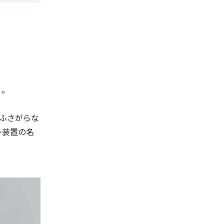
と。
ふさがらな
う装置の名