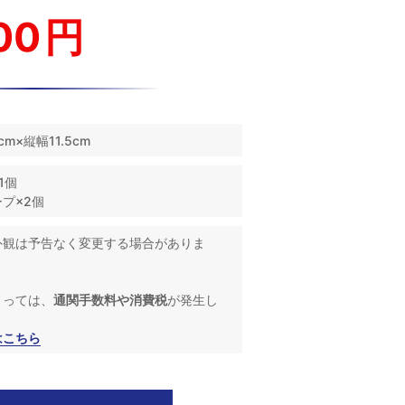
00
円
cm×縦幅11.5cm
1個
プ×2個
外観は予告なく変更する場合がありま
よっては、
通関手数料や消費税
が発生し
はこちら